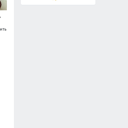
ь
ить