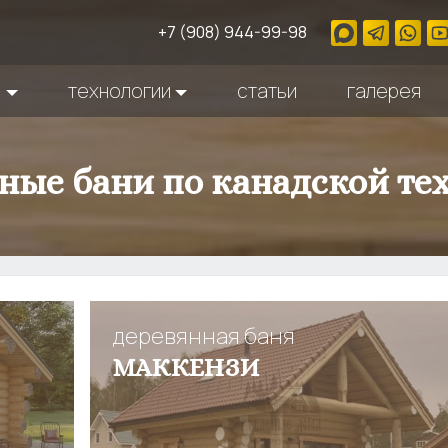
+7 (908) 944-99-98
ы
технологии
статьи
галерея
ные бани по канадской те
деревянная баня
МАККЕНЗИ